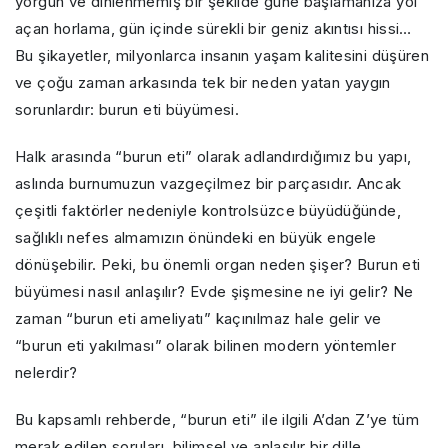
yorgun ve dinlenmemiş bir şekilde güne başlamanıza yol
açan horlama, gün içinde sürekli bir geniz akıntısı hissi…
Bu şikayetler, milyonlarca insanın yaşam kalitesini düşüren
ve çoğu zaman arkasında tek bir neden yatan yaygın
sorunlardır: burun eti büyümesi.
Halk arasında “burun eti” olarak adlandırdığımız bu yapı,
aslında burnumuzun vazgeçilmez bir parçasıdır. Ancak
çeşitli faktörler nedeniyle kontrolsüzce büyüdüğünde,
sağlıklı nefes almamızın önündeki en büyük engele
dönüşebilir. Peki, bu önemli organ neden şişer? Burun eti
büyümesi nasıl anlaşılır? Evde şişmesine ne iyi gelir? Ne
zaman “burun eti ameliyatı” kaçınılmaz hale gelir ve
“burun eti yakılması” olarak bilinen modern yöntemler
nelerdir?
Bu kapsamlı rehberde, “burun eti” ile ilgili A’dan Z’ye tüm
merak edilen soruları, bilimsel ve anlaşılır bir dille