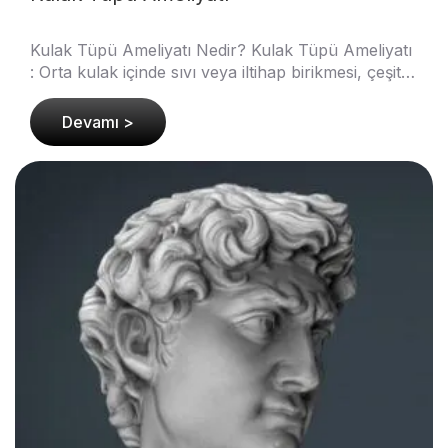
Kulak Tüpü Ameliyatı Nedir? Kulak Tüpü Ameliyatı
: Orta kulak içinde sıvı veya iltihap birikmesi, çeşitli
enfeksiyonlar ve alerjiler sonucu ortaya çı..
Devamı >