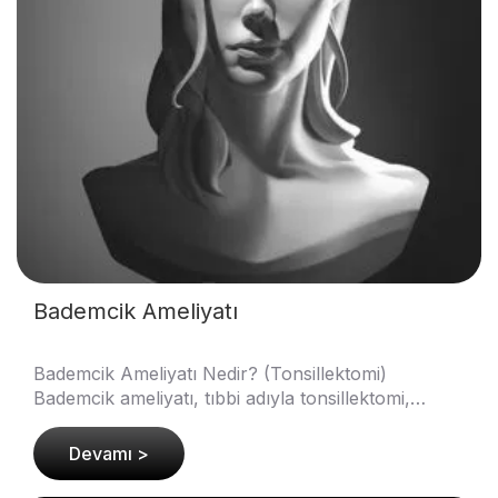
Bademcik Ameliyatı
Bademcik Ameliyatı Nedir? (Tonsillektomi)
Bademcik ameliyatı, tıbbi adıyla tonsillektomi,
bademciklerin tamamen veya kısmen çıkarılmasını
içeren bir ..
Devamı >