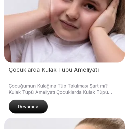
Çocuklarda Kulak Tüpü Ameliyatı
Çocuğumun Kulağına Tüp Takılması Şart mı?
Kulak Tüpü Ameliyatı Çocuklarda Kulak Tüpü
Ameliyatı : Bir ebeveyn olarak duymayı en son
isteyeceğiniz cüml..
Devamı >