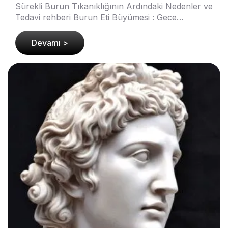
Sürekli Burun Tıkanıklığının Ardındaki Nedenler ve
Tedavi rehberi Burun Eti Büyümesi : Gece
boyunca defalarca uyanmanıza neden olan o
inatçı burun tı..
Devamı >